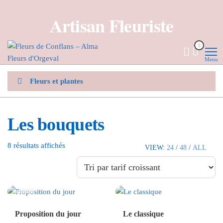
Aller
Artisan Fleuriste
au
contenu
Fleurs de
Artisan
0
fleuriste
Conflans
Menu
– Alma
Fleurs
Fleurs et plantes
d'Orgeval
Les bouquets
Trié
8 résultats affichés
VIEW:
24
/
48
/
ALL
par
prix
croissant
Proposition du jour
Le classique