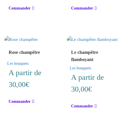
du
du
Ce
Ce
produit
produit
Commander
Commander
produit
produit
a
a
plusieurs
plusieurs
variations.
variations.
Les
Les
options
options
Rose champêtre
Le champêtre
peuvent
peuvent
flamboyant
être
être
Les bouquets
choisies
choisies
Les bouquets
A partir de
sur
sur
A partir de
la
la
30,00
€
page
page
30,00
€
du
du
Ce
produit
produit
Commander
Ce
produit
Commander
produit
a
a
plusieurs
plusieurs
variations.