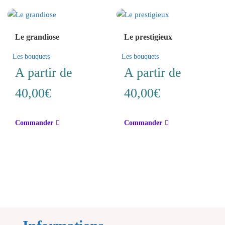
variations.
Les
Les
options
options
peuvent
Le grandiose
Le prestigieux
peuvent
être
être
choisies
Les bouquets
Les bouquets
choisies
sur
A partir de
A partir de
sur
la
la
page
40,00
€
40,00
€
page
du
du
produit
Ce
Ce
produit
Commander
Commander
produit
produit
a
a
plusieurs
plusieurs
variations.
variations.
Les
Les
options
options
peuvent
peuvent
être
être
choisies
choisies