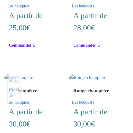
Les bouquets
Les bouquets
A partir de
A partir de
25,00
€
28,00
€
Ce
Ce
Commander
Commander
produit
produit
a
a
plusieurs
plusieurs
variations.
variations.
Les
Les
options
options
Le champêtre
Rouge champêtre
peuvent
peuvent
être
être
Les bouquets
Les bouquets
choisies
choisies
A partir de
A partir de
sur
sur
la
la
30,00
€
30,00
€
page
page