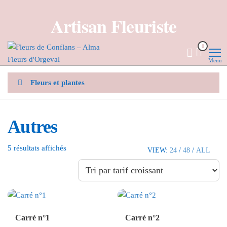
Aller
Artisan Fleuriste
au
contenu
Fleurs de
Artisan
0
fleuriste
Conflans
Menu
– Alma
Fleurs
Fleurs et plantes
d'Orgeval
Autres
Trié
5 résultats affichés
VIEW:
24
/
48
/
ALL
par
prix
croissant
Carré n°1
Carré n°2