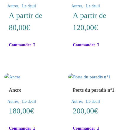
,
,
Autres
Le deuil
Autres
Le deuil
A partir de
A partir de
80,00
€
120,00
€
Ce
Ce
Commander
Commander
produit
produit
a
a
plusieurs
plusieurs
variations.
variations.
Les
Les
options
options
Ancre
Porte du paradis n°1
peuvent
peuvent
être
être
,
,
Autres
Le deuil
Autres
Le deuil
choisies
choisies
180,00
€
200,00
€
sur
sur
la
la
page
page
Commander
Commander