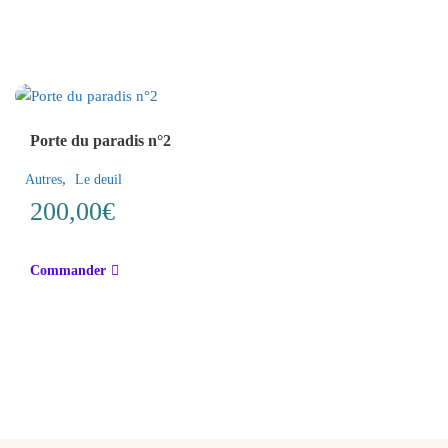
du
du
produit
produit
Porte du paradis n°2
,
Autres
Le deuil
200,00
€
Commander