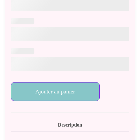
quantité
Ajouter au panier
de
Coussin
conique
n°5
Description