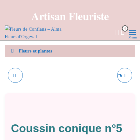
Aller
Artisan Fleuriste
au
contenu
Fleurs de
Artisan
0
fleuriste
Conflans
Menu
– Alma
Fleurs
Fleurs et plantes
d'Orgeval
COEUR N°2
COUSSIN CONIQUE N°6
Coussin conique n°5